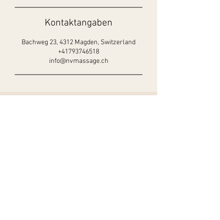
Kontaktangaben
Bachweg 23, 4312 Magden, Switzerland
+41793746518
info@nvmassage.ch
Kontakt
N
icole
V
olkart
M
assage
Bachweg 23
4312 Magden ​
+41 79 374 65 18
Mail: info@nvmassage.ch
Krankenkassenanerkennung