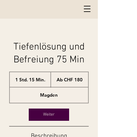
Tiefenlösung und
Befreiung 75 Min
Ab
180
1 Std. 15 Min.
1
Ab CHF 180
Schweizer
S
Franken
t
Magden
d
1
5
M
Weiter
i
n
.
Beschreibung